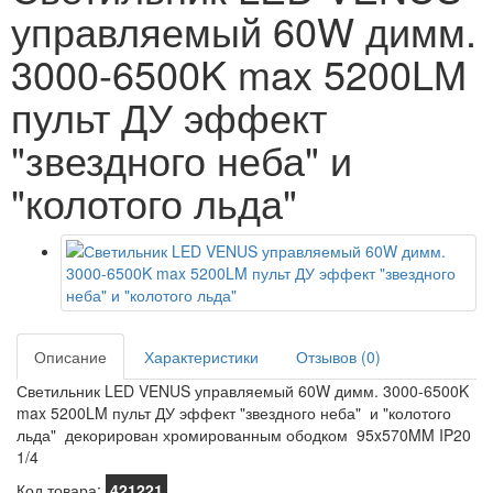
управляемый 60W димм.
3000-6500K max 5200LM
пульт ДУ эффект
"звездного неба" и
"колотого льда"
Описание
Характеристики
Отзывов (0)
Светильник LED VENUS управляемый 60W димм. 3000-6500K
max 5200LM пульт ДУ эффект "звездного неба" и "колотого
льда" декорирован хромированным ободком 95x570MM IP20
1/4
Код товара:
421221