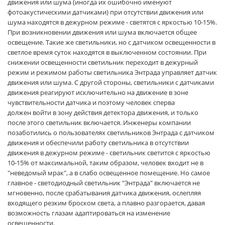
движения или шума (иногда их ошибочно именуют
фотоакустическими датчиками) при отсутствии движения или
шума находятся в дежурном режиме - светятся
с яркостью 10-15%.
При возникновении движения или шума включается общее
освещение. Такие же светильники, но с датчиком освещенности в
светлое время суток находятся в выключенном состоянии. При
снижении освещенности светильник переходит в
дежурный
режим и режимом работы светильника Энтрада управляет датчик
движения или шума. С другой стороны, светильники с датчиками
движения реагируют исключительно на движение в зоне
чувствительности датчика и поэтому человек сперва
должен
войти в зону действия детектора движения, и только
после этого светильник включается. Инженеры компании
позаботились о пользователях светильников Энтрада с датчиком
движения и обеспечили работу светильника в отсутствии
движения
в дежурном режиме - светильник светится с яркостью
10-15% от максимальной, таким образом, человек входит не в
"неведомый мрак", а в слабо освещенное помещение. Но самое
главное - светодиодный светильник "Энтрада" включается не
мгновенно,
после срабатывания датчика движения, ослепляя
входящего резким броском света, а плавно разгорается, давая
возможность глазам адаптироваться на изменение
освещенности.