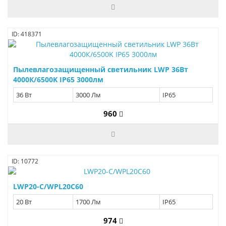
ID: 418371
Пылевлагозащищенный светильник LWP 36Вт
4000К/6500K IP65 3000лм
36 Вт
3000 Лм
IP65
960
ID: 10772
LWP20-С/WPL20С60
20 Вт
1700 Лм
IP65
974