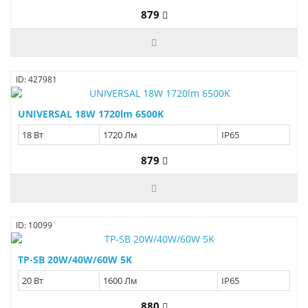
879
ID: 427981
UNIVERSAL 18W 1720lm 6500K
18 Вт
1720 Лм
IP65
879
ID: 10099
TP-SB 20W/40W/60W 5K
20 Вт
1600 Лм
IP65
880