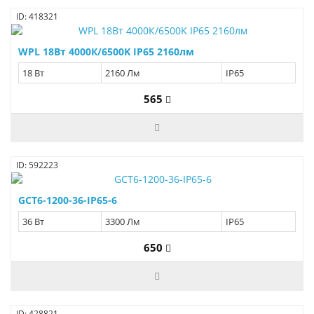
ID: 418321
WPL 18Вт 4000К/6500K IP65 2160лм
18 Вт
2160 Лм
IP65
565
ID: 592223
GCT6-1200-36-IP65-6
36 Вт
3300 Лм
IP65
650
ID: 428821