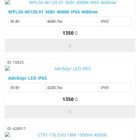
WPL36-4K120-01 36Вт 4000К IP65 4680лм
36 Вт
4680 Лм
IP65
1350
ID: 10825
Айсберг LED IP65
39 Вт
4200 Лм
IP65
1350
ID: 428011