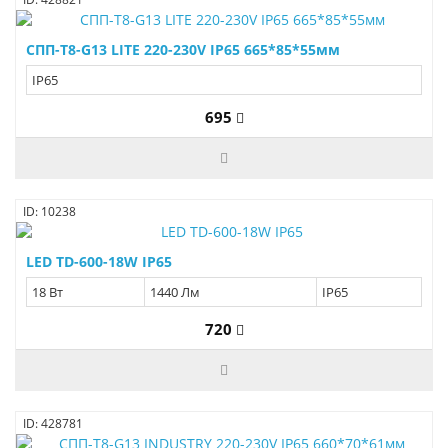
СПП-Т8-G13 LITE 220-230V IP65 665*85*55мм
IP65
695
ID: 10238
LED TD-600-18W IP65
18 Вт
1440 Лм
IP65
720
ID: 428781