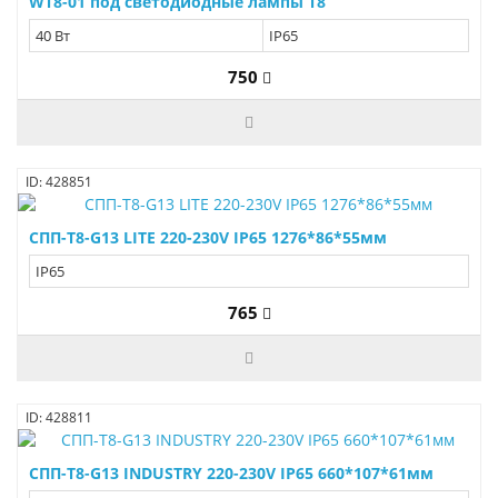
WT8-01 под светодиодные лампы T8
40 Вт
IP65
750
ID: 428851
СПП-Т8-G13 LITE 220-230V IP65 1276*86*55мм
IP65
765
ID: 428811
СПП-Т8-G13 INDUSTRY 220-230V IP65 660*107*61мм