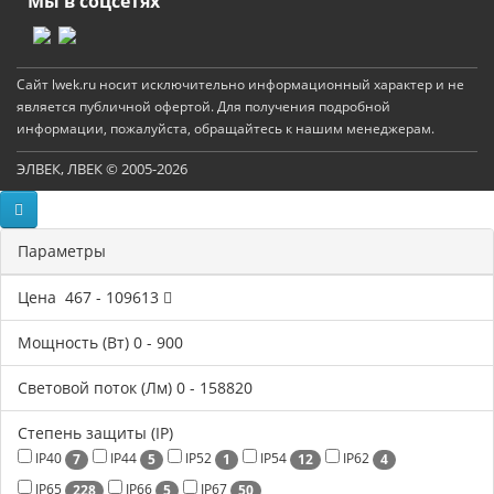
Мы в соцсетях
Сайт lwek.ru носит исключительно информационный характер и не
является публичной офертой. Для получения подробной
информации, пожалуйста, обращайтесь к нашим менеджерам.
ЭЛВЕК, ЛВЕК © 2005-2026
Параметры
Цена
467
-
109613
Мощность (Вт)
0
-
900
Световой поток (Лм)
0
-
158820
Степень защиты (IP)
IP40
IP44
IP52
IP54
IP62
7
5
1
12
4
IP65
IP66
IP67
228
5
50