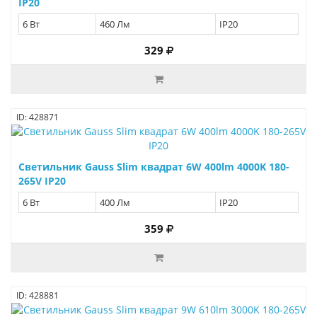
IP20
6 Вт
460 Лм
IP20
329
ID: 428871
Светильник Gauss Slim квадрат 6W 400lm 4000K 180-
265V IP20
6 Вт
400 Лм
IP20
359
ID: 428881