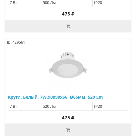
7 Вт
500 Лм
IP20
475
ID: 429561
Кругл. Белый, 7W,90х90х56, Ø65мм, 520 Lm
7 Вт
520 Лм
IP20
475