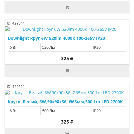
ID: 429541
Downlight круг 6W 520lm 4000K 100-265V IP20
6 Вт
520 Лм
IP20
325
ID: 429521
Кругл. Белый, 6W,90х90х56, Ø65мм,500 Lm LED 2700K
6 Вт
500 Лм
IP20
325