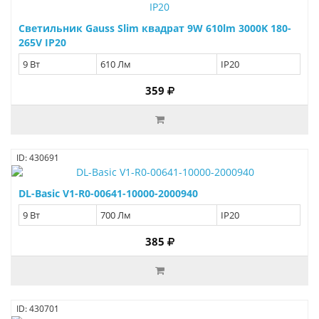
Светильник Gauss Slim квадрат 9W 610lm 3000K 180-
265V IP20
9 Вт
610 Лм
IP20
359
ID: 430691
DL-Basic V1-R0-00641-10000-2000940
9 Вт
700 Лм
IP20
385
ID: 430701