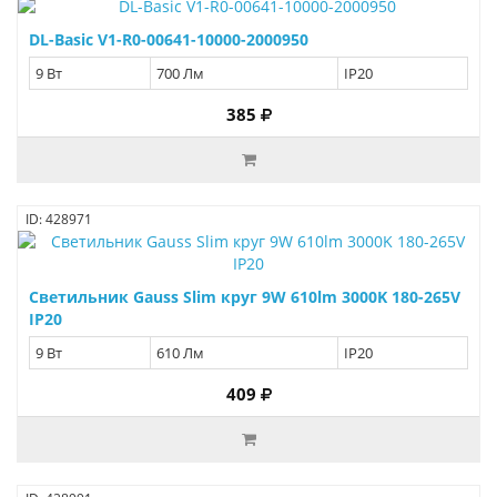
DL-Basic V1-R0-00641-10000-2000950
9 Вт
700 Лм
IP20
385
ID: 428971
Светильник Gauss Slim круг 9W 610lm 3000K 180-265V
IP20
9 Вт
610 Лм
IP20
409