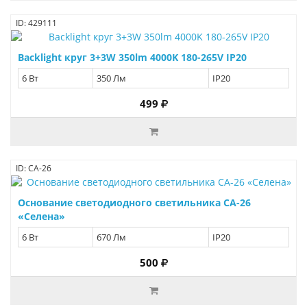
ID: 429111
Backlight круг 3+3W 350lm 4000K 180-265V IP20
6 Вт
350 Лм
IP20
499
ID: СА-26
Основание светодиодного светильника СА-26
«Селена»
6 Вт
670 Лм
IP20
500