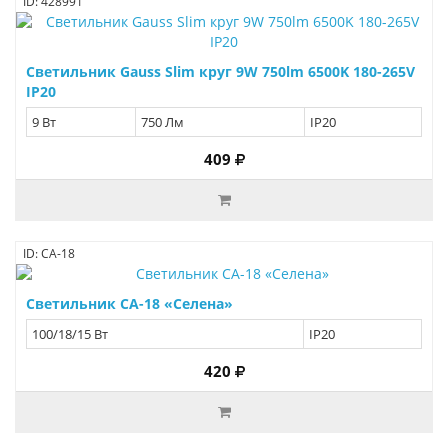
ID: 428991
Светильник Gauss Slim круг 9W 750lm 6500K 180-265V
IP20
9 Вт
750 Лм
IP20
409
ID: СА-18
Светильник СА-18 «Селена»
100/18/15 Вт
IP20
420